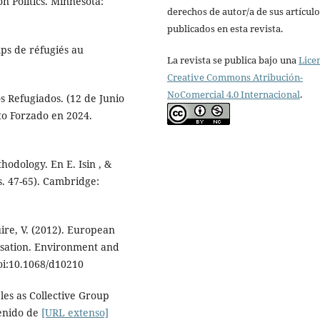
 Politics. Minnesota:
derechos de autor/a de sus artículo
publicados en esta revista.
mps de réfugiés au
La revista se publica bajo una
Lice
Creative Commons Atribución-
NoComercial 4.0 Internacional
.
s Refugiados. (12 de Junio
to Forzado en 2024.
thodology. En E. Isin , &
. 47-65). Cambridge:
uire, V. (2012). European
isation. Environment and
doi:10.1068/d10210
les as Collective Group
tenido de
[URL extenso]