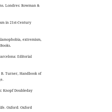
izens. Londres: Rowman &
ism in 21st-Century
Islamophobia, extremism,
 Books.
arcelona: Editorial
, & B. Turner, Handbook of
ge.
rk: Knopf Doubleday
ife. Oxford: Oxford