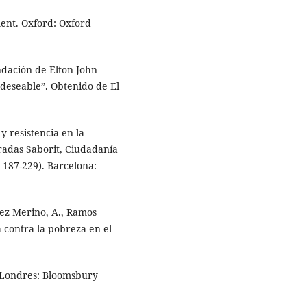
ment. Oxford: Oxford
undación de Elton John
ndeseable”. Obtenido de El
y resistencia en la
rradas Saborit, Ciudadanía
s. 187-229). Barcelona:
énez Merino, A., Ramos
a contra la pobreza en el
p. Londres: Bloomsbury