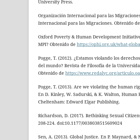
University Press.
Organización Internacional para las Migraciones.
Internacional para las Migraciones. Obtenido d
Oxford Poverty & Human Development Initiative. 
MPI? Obtenido de
https://ophi.org.uk/what-glob
Pogge, T. (2012). ¿Estamos violando los derech
del mundo? Revista de Filosofía de la Universida
Obtenido de
https://www.redalyc.org/articulo.
Pogge, T. (2013). Are we violating the human rig
En D. Kinley, W. Sadurski, & K. Walton, Human Ri
Cheltenham: Edward Elgar Publishing.
Richardson, D. (2017). Rethinking Sexual Citizens
208-224. doi:10.1177/0038038515609024
Sen, A. (2013). Global Justice. En P. Maynard, & N