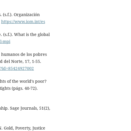
 (s.f.). Organización
e
https://www.iom.int/es
(s.f.). What is the global
al-mpi
os humanos de los pobres
d del Norte, 17, 1-55.
oa?id=85424927002
hts of the world’s poor?
ghts (págs. 40-72).
hip. Sage Journals, 51(2),
. Gold, Poverty, Justice