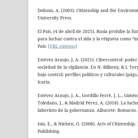
Dobson, A. (2003). Citizenship and the Environ
University Press.
El País. (4 de abril de 2025). Rusia prohíbe la f
para luchar contra el sida y la etiqueta como “i
País:
[URL extenso]
Estévez Araujo, J. A. (2021). Cibercontrol: poder 
sociedad de la vigilancia. En N. Bilbeny, & I. Te
bajo control: perfiles políticos y culturales (pág
Icaria.
Estévez Araujo, J. A., Gordillo Ferré, J. L., Gim
Toledano, J., & Madrid Pérez, A. (2018). La luch
laberinto de la gobernanza. Albacete: Bomarzo.
Isin, E., & Nielsen, G. (2008). Acts of Citizenshi
Publishing.