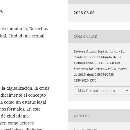
70
2026-03-06
 de ciudadanía, Derechos
ital, Ciudadanía sexual,
CÓMO CITAR
Estévez Araujo, José Antonio. «La
Ciudadanía En El Mundo De La
globalización [5.3370]».
En Las
Fronteras Del Derecho
, vol. 5, marzo
de 2026, doi:10.56754/2735-
7236.2026.3370.
a digitalización, la crisis
Más formatos de cita
adicalmente el concepto
la como un estatus legal
hos formales. En este
NÚMERO
 de ciudadanía”,
tuyen como actores
 ecológicas, digitales,