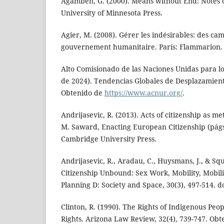
Agamben, G. (2000). Means without End: Notes on
University of Minnesota Press.
Agier, M. (2008). Gérer les indésirables: des ca
gouvernement humanitaire. París: Flammarion.
Alto Comisionado de las Naciones Unidas para lo
de 2024). Tendencias Globales de Desplazamien
Obtenido de
https://www.acnur.org/
.
Andrijasevic, R. (2013). Acts of citizenship as me
M. Saward, Enacting European Citizenship (págs
Cambridge University Press.
Andrijasevic, R., Aradau, C., Huysmans, J., & Sq
Citizenship Unbound: Sex Work, Mobility, Mobil
Planning D: Society and Space, 30(3), 497-514. 
Clinton, R. (1990). The Rights of Indigenous Peop
Rights. Arizona Law Review, 32(4), 739-747. Ob