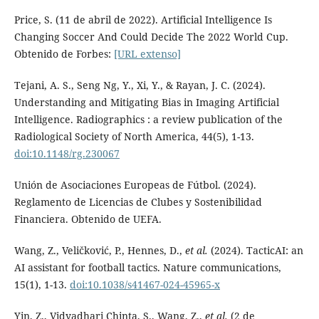
Price, S. (11 de abril de 2022). Artificial Intelligence Is
Changing Soccer And Could Decide The 2022 World Cup.
Obtenido de Forbes:
[URL extenso]
Tejani, A. S., Seng Ng, Y., Xi, Y., & Rayan, J. C. (2024).
Understanding and Mitigating Bias in Imaging Artificial
Intelligence. Radiographics : a review publication of the
Radiological Society of North America, 44(5), 1-13.
doi:10.1148/rg.230067
Unión de Asociaciones Europeas de Fútbol. (2024).
Reglamento de Licencias de Clubes y Sostenibilidad
Financiera. Obtenido de UEFA.
Wang, Z., Veličković, P., Hennes, D.,
et al.
(2024). TacticAI: an
AI assistant for football tactics. Nature communications,
15(1), 1-13.
doi:10.1038/s41467-024-45965-x
Yin, Z., Vidyadhari Chinta, S., Wang, Z.,
et al.
(2 de